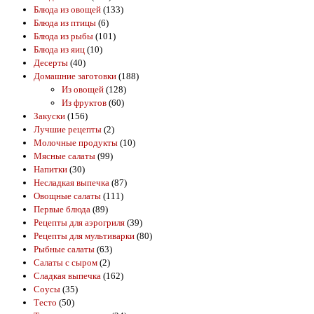
Блюда из овощей
(133)
Блюда из птицы
(6)
Блюда из рыбы
(101)
Блюда из яиц
(10)
Десерты
(40)
Домашние заготовки
(188)
Из овощей
(128)
Из фруктов
(60)
Закуски
(156)
Лучшие рецепты
(2)
Молочные продукты
(10)
Мясные салаты
(99)
Напитки
(30)
Несладкая выпечка
(87)
Овощные салаты
(111)
Первые блюда
(89)
Рецепты для аэрогриля
(39)
Рецепты для мультиварки
(80)
Рыбные салаты
(63)
Салаты с сыром
(2)
Сладкая выпечка
(162)
Соусы
(35)
Тесто
(50)