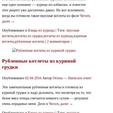
еще одно название — курица по-албански, и известен
этот рецепт уже достаточно давно. Но вот вспомните,
когда вы готовили такие вкусные котлеты из филе
Читать
далее →
Опубликовано в
Блюда из курицы
|
Тэги:
вкусные
котлеты
,
котлеты из грудки
,
котлеты из курицы
,
куриные
котлеты
,
рубленные котлеты
|
2 комментария ↓
Рубленные котлеты из куриной
грудки
Опубликовано
02.04.2016
Автор
Oriona
—
Написать ответ
Эти замечательные рубленные котлеты я готовила из
куриной грудки и надо доложить, что несмотря на то, что
белое мясо птицы считается немного сухим — результат
очень порадовал меня. Дело в
Читать далее →
Опубликовано в
Блюда из курицы
|
Тэги:
вкусные