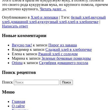
этого хлеба я брала не кукурузную муку, а поленту. Полента
это своего рода кукурузная мука, но крупного помола, причем
достаточно крупного,
Читать далее →
Опубликовано в
Хлеб и лепешки
|
Тэги:
белый хлеб
,
вкусный
хлеб
,
домашний хлеб
,
кукурузный хлеб
,
хлеб в хлебопечке
|
Написать ответ
Новые комментарии
Вкусно так!
к записи
Пирог из лаваша
Владимир
к записи
Сладкий хлеб в хлебопечке
Елена
к записи
Ржаной хлеб с солодом
Марина
к записи
Зеленые бочковые помидоры
Oriona
к записи
Скумбрия домашнего посола
Поиск рецептов
Поиск
Меню
Главная
О сайте