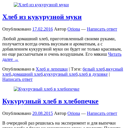
Хлеб из кукурузной муки
Опубликовано
17.02.2016
Автор
Oriona
—
Написать ответ
Любой домашний хлеб, приготовленный своими руками,
получается всегда очень вкусным и ароматным, а с
добавлением кукурузной муки он будет не только красивым,
но еще рассыпчатым и очень воздушным. Его мякиш
Читать
далее →
Опубликовано в
Хлеб и лепешки
|
Тэги:
белый хлеб
,
вкусный
хлеб
,
домашний хлеб
,
кукурузный хлеб
,
хлеб в духовке
|
Написать ответ
Кукурузный хлеб в хлебопечке
Опубликовано
20.08.2015
Автор
Oriona
—
Написать ответ
В очередной раз решилась на эксперимент и для выпечки