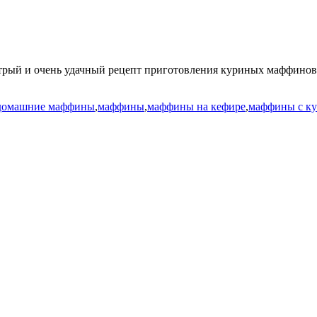
рый и очень удачный рецепт приготовления куриных маффинов. У
домашние маффины
,
маффины
,
маффины на кефире
,
маффины с к