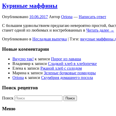
Куриные маффины
Опубликовано
10.06.2017
Автор
Oriona
—
Написать ответ
С большим удовольствием предлагаю невероятно простой, быст
станет одной из любимых и востребованных в
Читать далее →
Опубликовано в
Несладкая выпечка
|
Тэги:
вкусные маффины
,
Новые комментарии
Вкусно так!
к записи
Пирог из лаваша
Владимир
к записи
Сладкий хлеб в хлебопечке
Елена
к записи
Ржаной хлеб с солодом
Марина
к записи
Зеленые бочковые помидоры
Oriona
к записи
Скумбрия домашнего посола
Поиск рецептов
Поиск
Меню