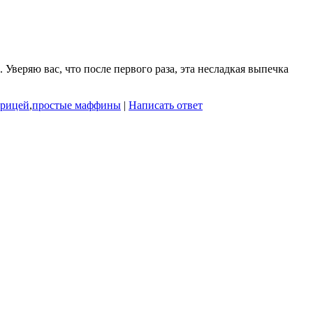
веряю вас, что после первого раза, эта несладкая выпечка
урицей
,
простые маффины
|
Написать ответ