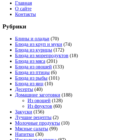
Главная
О сайте
Контакты
Рубрики
Блины и оладьи
(70)
Блюда из круп и муки
(74)
Блюда из курицы
(172)
Блюда из морепродуктов
(18)
Блюда из мяса
(201)
Блюда из овощей
(133)
Блюда из птицы
(6)
Блюда из рыбы
(101)
Блюда из яиц
(10)
Десерты
(40)
Домашние заготовки
(188)
Из овощей
(128)
Из фруктов
(60)
Закуски
(156)
Лучшие рецепты
(2)
Молочные продукты
(10)
Мясные салаты
(99)
Напитки
(30)
Несладкая выпечка
(87)