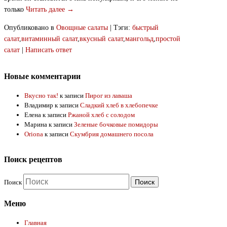
только
Читать далее →
Опубликовано в
Овощные салаты
|
Тэги:
быстрый
салат
,
витаминный салат
,
вкусный салат
,
мангольд
,
простой
салат
|
Написать ответ
Новые комментарии
Вкусно так!
к записи
Пирог из лаваша
Владимир
к записи
Сладкий хлеб в хлебопечке
Елена
к записи
Ржаной хлеб с солодом
Марина
к записи
Зеленые бочковые помидоры
Oriona
к записи
Скумбрия домашнего посола
Поиск рецептов
Поиск
Меню
Главная