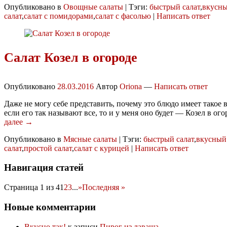
Опубликовано в
Овощные салаты
|
Тэги:
быстрый салат
,
вкусны
салат
,
салат с помидорами
,
салат с фасолью
|
Написать ответ
Салат Козел в огороде
Опубликовано
28.03.2016
Автор
Oriona
—
Написать ответ
Даже не могу себе представить, почему это блюдо имеет такое в
если его так называют все, то и у меня оно будет — Козел в ог
далее →
Опубликовано в
Мясные салаты
|
Тэги:
быстрый салат
,
вкусный 
салат
,
простой салат
,
салат с курицей
|
Написать ответ
Навигация статей
Страница 1 из 4
1
2
3
...
»
Последняя »
Новые комментарии
Вкусно так!
к записи
Пирог из лаваша