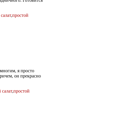
аздничного. Готовится
салат
,
простой
 многим, я просто
ричем, он прекрасно
 салат
,
простой