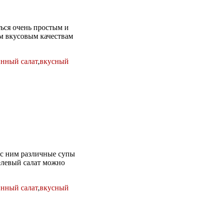
ться очень простым и
м вкусовым качествам
нный салат
,
вкусный
а с ним различные супы
велевый салат можно
нный салат
,
вкусный