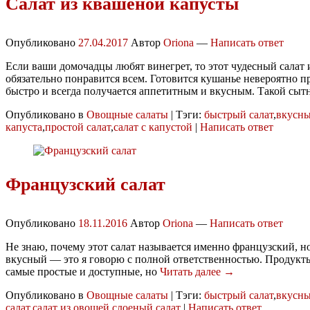
Салат из квашеной капусты
Опубликовано
27.04.2017
Автор
Oriona
—
Написать ответ
Если ваши домочадцы любят винегрет, то этот чудесный салат
обязательно понравится всем. Готовится кушанье невероятно п
быстро и всегда получается аппетитным и вкусным. Такой сы
Опубликовано в
Овощные салаты
|
Тэги:
быстрый салат
,
вкусны
капуста
,
простой салат
,
салат с капустой
|
Написать ответ
Французский салат
Опубликовано
18.11.2016
Автор
Oriona
—
Написать ответ
Не знаю, почему этот салат называется именно французский, но
вкусный — это я говорю с полной ответственностью. Продукты
самые простые и доступные, но
Читать далее →
Опубликовано в
Овощные салаты
|
Тэги:
быстрый салат
,
вкусны
салат
,
салат из овощей
,
слоеный салат
|
Написать ответ