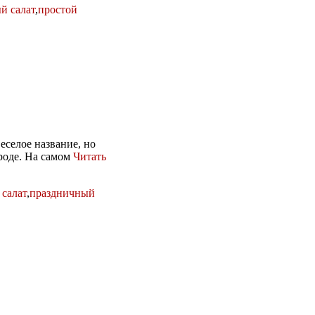
й салат
,
простой
еселое название, но
ороде. На самом
Читать
салат
,
праздничный