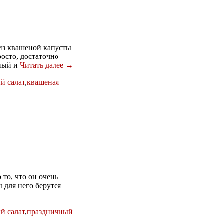
 из квашеной капусты
росто, достаточно
тный и
Читать далее →
й салат
,
квашеная
 то, что он очень
 для него берутся
й салат
,
праздничный