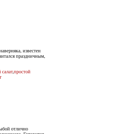
наверняка, известен
считался праздничным,
 салат
,
простой
т
рыбой отлично