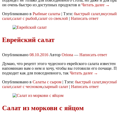
подойдет не только для повседневного стола, но даже и для пр
он очень быстро из доступных продуктов и
Читать далее →
Опубликовано в
Рыбные салаты
|
Тэги:
быстрый салат
,
вкусный 
салат
,
салат с рыбой
,
салат со свеклой
|
Написать ответ
Еврейский салат
Опубликовано
08.10.2016
Автор
Oriona
—
Написать ответ
Думаю, что рецепт этого чудесного еврейского салата известен
напоминаю вам о нем и хочу, чтобы вы готовили его почаще. П
подходит как для повседневного, так
Читать далее →
Опубликовано в
Салаты с сыром
|
Тэги:
быстрый салат
,
вкусный
салат
,
салат с чесноком
,
сырный салат
|
Написать ответ
Салат из моркови с яйцом