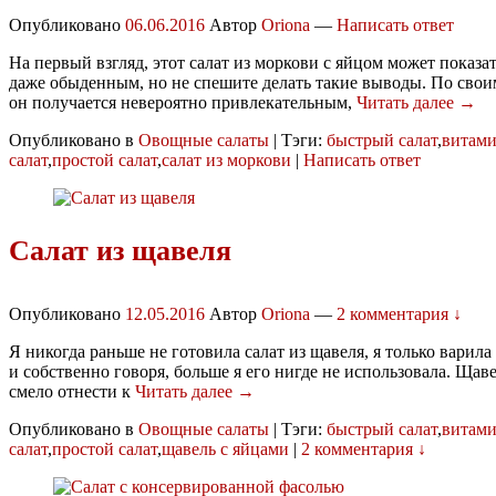
Опубликовано
06.06.2016
Автор
Oriona
—
Написать ответ
На первый взгляд, этот салат из моркови с яйцом может показа
даже обыденным, но не спешите делать такие выводы. По свои
он получается невероятно привлекательным,
Читать далее →
Опубликовано в
Овощные салаты
|
Тэги:
быстрый салат
,
витами
салат
,
простой салат
,
салат из моркови
|
Написать ответ
Салат из щавеля
Опубликовано
12.05.2016
Автор
Oriona
—
2 комментария ↓
Я никогда раньше не готовила салат из щавеля, я только варил
и собственно говоря, больше я его нигде не использовала. Ща
смело отнести к
Читать далее →
Опубликовано в
Овощные салаты
|
Тэги:
быстрый салат
,
витами
салат
,
простой салат
,
щавель с яйцами
|
2 комментария ↓