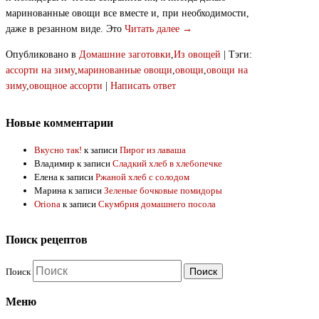
маринованные овощи все вместе и, при необходимости,
даже в резанном виде. Это
Читать далее →
Опубликовано в
Домашние заготовки
,
Из овощей
|
Тэги:
ассорти на зиму
,
маринованные овощи
,
овощи
,
овощи на
зиму
,
овощное ассорти
|
Написать ответ
Новые комментарии
Вкусно так!
к записи
Пирог из лаваша
Владимир
к записи
Сладкий хлеб в хлебопечке
Елена
к записи
Ржаной хлеб с солодом
Марина
к записи
Зеленые бочковые помидоры
Oriona
к записи
Скумбрия домашнего посола
Поиск рецептов
Поиск
Меню