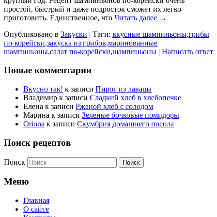
круглый год. Рецепт шампиньонов по-корейски очень
простой, быстрый и даже подросток сможет их легко
приготовить. Единственное, что
Читать далее →
Опубликовано в
Закуски
|
Тэги:
вкусные шампиньоны
,
грибы
по-корейски
,
закуска из грибов
,
маринованные
шампиньоны
,
салат по-корейски
,
шампиньоны
|
Написать ответ
Новые комментарии
Вкусно так!
к записи
Пирог из лаваша
Владимир
к записи
Сладкий хлеб в хлебопечке
Елена
к записи
Ржаной хлеб с солодом
Марина
к записи
Зеленые бочковые помидоры
Oriona
к записи
Скумбрия домашнего посола
Поиск рецептов
Поиск
Меню
Главная
О сайте