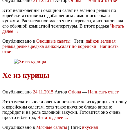
Опубликовано
21.12.2015
Автор
Oriona
—
Написать ответ
Этот великолепный овощной салат из зеленой редьки по-
корейски я готовила с добавлением лимонного сока и
кунжута. Растительное масло я не нагревала, а использовала
его обычной комнатной температуры. В итоге редька
Читать
далее →
Опубликовано в
Овощные салаты
|
Тэги:
дайкон
,
зеленая
редька
,
редька
,
редька дайкон
,
салат по-корейски
|
Написать
ответ
Хе из курицы
Опубликовано
24.11.2015
Автор
Oriona
—
Написать ответ
Это замечательное и очень аппетитное хе из курицы я отношу
к корейским салатам, хотя такое вкусное блюдо вполне
подойдет и на роль холодной закуски. Готовится оно очень
просто и быстро,
Читать далее →
Опубликовано в
Мясные салаты
|
Тэги:
вкусная