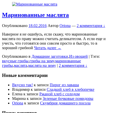
Маринованные маслята
Опубликовано
18.02.2016
Автор
Oriona
—
2 комментария ↓
Наверное я не ошибусь, если скажу, что маринованные
маслята по праву можно считать деликатесом. А если еще и
учесть, что готовятся они совсем просто и быстро, то в
хороший грибной
Читать далее →
Опубликовано в
Домашние заготовки
,
Из овощей
|
Тэги:
вкусные грибы
,
грибы на зиму
,
маринованные
грибы
,
маслята
,
маслята на зиму
|
2 комментария ↓
Новые комментарии
Вкусно так!
к записи
Пирог из лаваша
Владимир
к записи
Сладкий хлеб в хлебопечке
Елена
к записи
Ржаной хлеб с солодом
Марина
к записи
Зеленые бочковые помидоры
Oriona
к записи
Скумбрия домашнего посола
Поиск рецептов