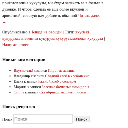
приготовления кукурузы, мы будем запекать ее в фольге в
духовке. И чтобы сделать ее еще более вкусной и
ароматной, советую вам добавить обычной
Читать далее
→
Опубликовано в
Блюда из овощей
|
Тэги:
вкусная
кукуруза
,
запеченная кукуруза
,
кукуруза
,
молодая кукуруза
|
Написать ответ
Новые комментарии
Вкусно так!
к записи
Пирог из лаваша
Владимир
к записи
Сладкий хлеб в хлебопечке
Елена
к записи
Ржаной хлеб с солодом
Марина
к записи
Зеленые бочковые помидоры
Oriona
к записи
Скумбрия домашнего посола
Поиск рецептов
Поиск