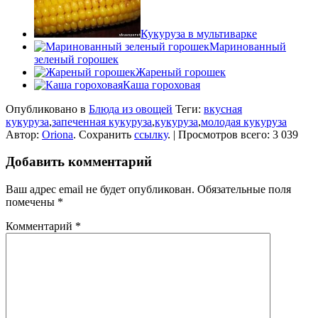
Кукуруза в мультиварке
Маринованный
зеленый горошек
Жареный горошек
Каша гороховая
Опубликовано в
Блюда из овощей
Теги:
вкусная
кукуруза
,
запеченная кукуруза
,
кукуруза
,
молодая кукуруза
Автор:
Oriona
. Сохранить
ссылку
. | Просмотров всего: 3 039
Добавить комментарий
Ваш адрес email не будет опубликован.
Обязательные поля
помечены
*
Комментарий
*