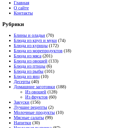
Главная
О сайте
Контакты
Рубрики
Блины и оладьи
(70)
Блюда из круп и муки
(74)
Блюда из курицы
(172)
Блюда из морепродуктов
(18)
Блюда из мяса
(201)
Блюда из овощей
(133)
Блюда из птицы
(6)
Блюда из рыбы
(101)
Блюда из яиц
(10)
Десерты
(40)
Домашние заготовки
(188)
Из овощей
(128)
Из фруктов
(60)
Закуски
(156)
Лучшие рецепты
(2)
Молочные продукты
(10)
Мясные салаты
(99)
Напитки
(30)
Несладкая выпечка
(87)