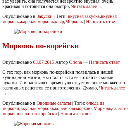
вас уверить, она получается невероятно вкусная, очень
красивая и готовится она быстро,
Читать далее →
Опубликовано в
Закуски
|
Тэги:
вкусная закуска
,
вкусная
морковь
,
жареная морковь
,
кляр
,
Морковь
|
Написать ответ
Морковь по-корейски
Опубликовано
03.07.2015
Автор
Oriona
—
Написать ответ
С тех пор, как морковь по-корейски появилась в нашей
кулинарной жизни, мы стали часто ее готовить своими
руками. И в настоящее время существует великое множество
различных рецептов ее приготовления. Думаю,
Читать далее
→
Опубликовано в
Овощные салаты
|
Тэги:
блюда из
моркови
,
вкусная морковь
,
корейская морковь
,
Морковь
,
салат из
моркови
,
салат по-корейски
|
Написать ответ