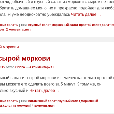
взгляд обычный и вкусный салат из моркови с сыром не тол
бразить домашнее меню, но и прекрасно подойдет для люб
ола. Я уже неоднократно убеждалась
Читать далее →
ные салаты
|
Тэги:
вкусный салат
,
морковный салат
,
простой салат
,
салат и
ром
|
2 комментария ↓
 сырой моркови
2015
Автор
Oriona
—
4 комментария ↓
ьный салат из сырой моркови и семечек настолько простой 
вы можете его сделать всего за 5 минут. К тому же, он
олько вкусный и
Читать далее →
ные салаты
|
Тэги:
витаминный салат
,
вкусный салат
,
морковный
ат
,
салат из моркови
|
4 комментария ↓