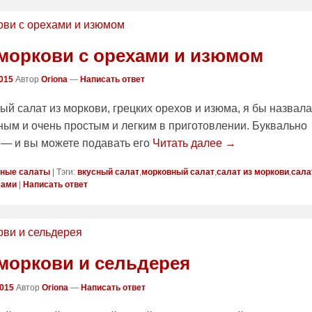
 моркови с орехами и изюмом
2015
Автор
Oriona
—
Написать ответ
ый салат из моркови, грецких орехов и изюма, я бы назвала
ым и очень простым и легким в приготовлении. Буквально
 — и вы можете подавать его
Читать далее →
ные салаты
|
Тэги:
вкусный салат
,
морковный салат
,
салат из моркови
,
сала
хами
|
Написать ответ
 моркови и сельдерея
2015
Автор
Oriona
—
Написать ответ