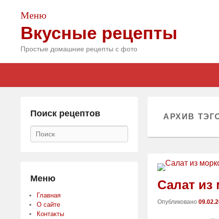
Меню
Вкусные рецепты
Простые домашние рецепты с фото
Главное
Skip
Skip
меню
to
to
primary
secondary
content
content
Поиск рецептов
АРХИВ ТЭГ
Поиск
Меню
Салат из
Главная
Опубликовано
09.02.
О сайте
Контакты