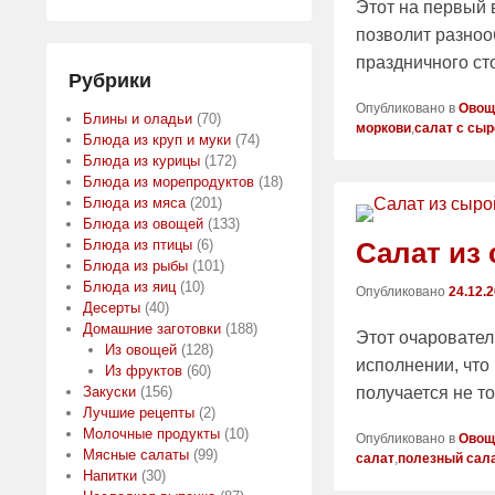
Этот на первый 
позволит разноо
праздничного ст
Рубрики
Опубликовано в
Овощ
Блины и оладьи
(70)
моркови
,
салат с сы
Блюда из круп и муки
(74)
Блюда из курицы
(172)
Блюда из морепродуктов
(18)
Блюда из мяса
(201)
Блюда из овощей
(133)
Салат из
Блюда из птицы
(6)
Блюда из рыбы
(101)
Блюда из яиц
(10)
Опубликовано
24.12.
Десерты
(40)
Домашние заготовки
(188)
Этот очаровател
Из овощей
(128)
исполнении, что 
Из фруктов
(60)
получается не т
Закуски
(156)
Лучшие рецепты
(2)
Молочные продукты
(10)
Опубликовано в
Овощ
Мясные салаты
(99)
салат
,
полезный сал
Напитки
(30)