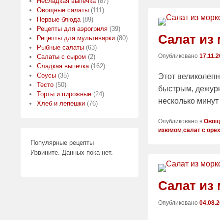
Несладкая выпечка
(87)
Овощные салаты
(111)
Первые блюда
(89)
Рецепты для аэрогриля
(39)
Салат из
Рецепты для мультиварки
(80)
Рыбные салаты
(63)
Опубликовано
17.11.
Салаты с сыром
(2)
Сладкая выпечка
(162)
Соусы
(35)
Этот великолепн
Тесто
(50)
быстрым, дежурн
Торты и пирожные
(24)
несколько минут
Хлеб и лепешки
(76)
Опубликовано в
Овощ
изюмом
,
салат с оре
Популярные рецепты
Извините. Данных пока нет.
Салат из
Опубликовано
04.08.