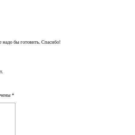
ще надо бы готовить. Спасибо!
т.
ечены
*