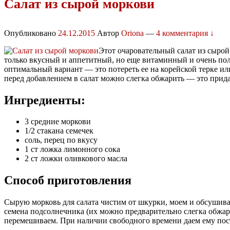
Салат из сырой моркови
Опубликовано
24.12.2015
Автор
Oriona
—
4 комментария ↓
Этот очаровательный салат из сырой 
только вкусный и аппетитный, но еще витаминный и очень пол
оптимальный вариант — это потереть ее на корейской терке ил
перед добавлением в салат можно слегка обжарить — это прид
Ингредиенты:
3 средние моркови
1/2 стакана семечек
соль, перец по вкусу
1 ст ложка лимонного сока
2 ст ложки оливкового масла
Способ приготовления
Сырую морковь для салата чистим от шкурки, моем и обсушив
семена подсолнечника (их можно предварительно слегка обжар
перемешиваем. При наличии свободного времени даем ему пост