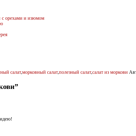
и с орехами и изюмом
ью
ерея
сный салат
,
морковный салат
,
полезный салат
,
салат из моркови
Ав
кови
”
 идею!