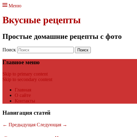
Меню
Вкусные рецепты
Простые домашние рецепты с фото
Поиск
Главное меню
Skip to primary content
Skip to secondary content
Главная
О сайте
Контакты
Навигация статей
←
Предыдущая
Следующая
→