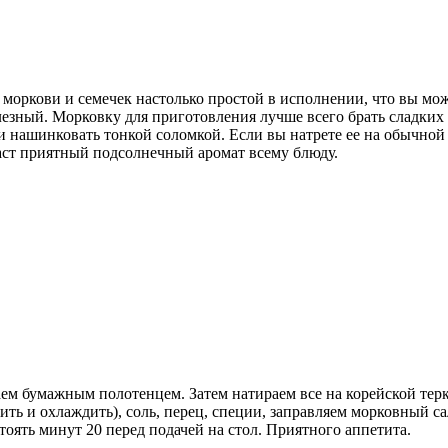
моркови и семечек настолько простой в исполнении, что вы может
езный. Морковку для приготовления лучше всего брать сладких 
и нашинковать тонкой соломкой. Если вы натрете ее на обычной 
аст приятный подсолнечный аромат всему блюду.
аем бумажным полотенцем. Затем натираем все на корейской те
ить и охлаждить), соль, перец, специи, заправляем морковный 
оять минут 20 перед подачей на стол. Приятного аппетита.