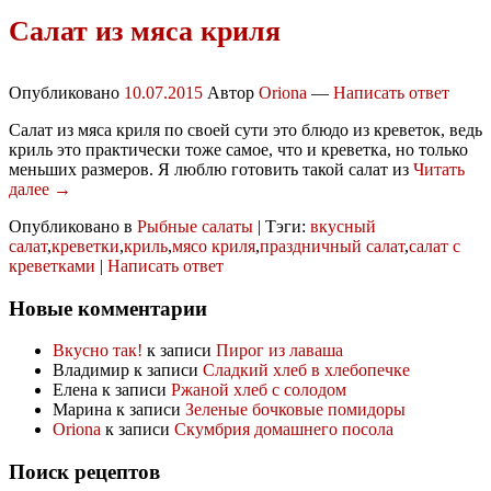
Салат из мяса криля
Опубликовано
10.07.2015
Автор
Oriona
—
Написать ответ
Салат из мяса криля по своей сути это блюдо из креветок, ведь
криль это практически тоже самое, что и креветка, но только
меньших размеров. Я люблю готовить такой салат из
Читать
далее →
Опубликовано в
Рыбные салаты
|
Тэги:
вкусный
салат
,
креветки
,
криль
,
мясо криля
,
праздничный салат
,
салат с
креветками
|
Написать ответ
Новые комментарии
Вкусно так!
к записи
Пирог из лаваша
Владимир
к записи
Сладкий хлеб в хлебопечке
Елена
к записи
Ржаной хлеб с солодом
Марина
к записи
Зеленые бочковые помидоры
Oriona
к записи
Скумбрия домашнего посола
Поиск рецептов