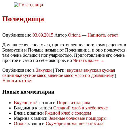
Полендвица
Опубликовано
03.09.2015
Автор
Oriona
—
Написать ответ
Домашнее вяленое мясо, приготовленное по такому рецепту, в
Беларусии и Польше называют Полендвица, и оно пользуется
там очень большой популярностью. Приготовление его очень
простое и само по себе быстрое, но
Читать далее →
Опубликовано в
Закуски
|
Тэги:
вкусная закуска
,
вкусная
свинина
,
вкусное мясо
,
вяленое мясо
,
мясо по-домашнему
|
Написать ответ
Новые комментарии
Вкусно так!
к записи
Пирог из лаваша
Владимир
к записи
Сладкий хлеб в хлебопечке
Елена
к записи
Ржаной хлеб с солодом
Марина
к записи
Зеленые бочковые помидоры
Oriona
к записи
Скумбрия домашнего посола