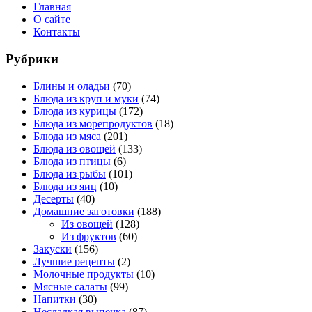
Главная
О сайте
Контакты
Рубрики
Блины и оладьи
(70)
Блюда из круп и муки
(74)
Блюда из курицы
(172)
Блюда из морепродуктов
(18)
Блюда из мяса
(201)
Блюда из овощей
(133)
Блюда из птицы
(6)
Блюда из рыбы
(101)
Блюда из яиц
(10)
Десерты
(40)
Домашние заготовки
(188)
Из овощей
(128)
Из фруктов
(60)
Закуски
(156)
Лучшие рецепты
(2)
Молочные продукты
(10)
Мясные салаты
(99)
Напитки
(30)
Несладкая выпечка
(87)