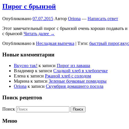
Пирог с брынзой
Опубликовано
07.07.2015
Автор
Oriona
—
Написать ответ
Этот замечательный пирог с брынзой очень хорошо подавать и 
с брынзой
Читать далее →
Опубликовано в
Несладкая выпечка
|
Тэги:
быстрый пирог
,
вку
Новые комментарии
Вкусно так!
к записи
Пирог из лаваша
Владимир
к записи
Сладкий хлеб в хлебопечке
Елена
к записи
Ржаной хлеб с солодом
Марина
к записи
Зеленые бочковые помидоры
Oriona
к записи
Скумбрия домашнего посола
Поиск рецептов
Поиск
Меню