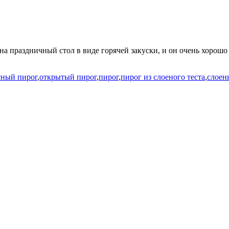
на праздничный стол в виде горячей закуски, и он очень хорош
сный пирог
,
открытый пирог
,
пирог
,
пирог из слоеного теста
,
слоен