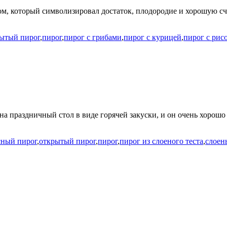
ом, который символизировал достаток, плодородие и хорошую сч
рытый пирог
,
пирог
,
пирог с грибами
,
пирог с курицей
,
пирог с рис
на праздничный стол в виде горячей закуски, и он очень хорош
сный пирог
,
открытый пирог
,
пирог
,
пирог из слоеного теста
,
слоен