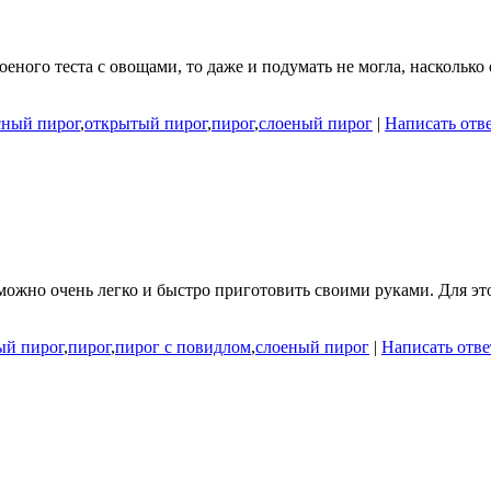
слоеного теста с овощами, то даже и подумать не могла, насколь
сный пирог
,
открытый пирог
,
пирог
,
слоеный пирог
|
Написать отв
ожно очень легко и быстро приготовить своими руками. Для это
ый пирог
,
пирог
,
пирог с повидлом
,
слоеный пирог
|
Написать отве