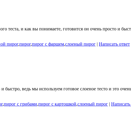
ого теста, и как вы понимаете, готовится он очень просто и бы
ой пирог
,
пирог
,
пирог с фаршем
,
слоеный пирог
|
Написать ответ
и быстро, ведь мы используем готовое слоеное тесто и это очен
ог
,
пирог с грибами
,
пирог с картошкой
,
слоеный пирог
|
Написать