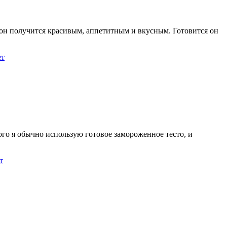
ко он получится красивым, аппетитным и вкусным. Готовится он
ет
го я обычно использую готовое замороженное тесто, и
т