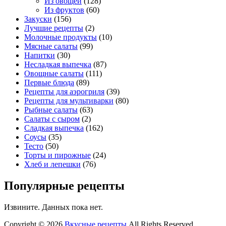
Из овощей
(128)
Из фруктов
(60)
Закуски
(156)
Лучшие рецепты
(2)
Молочные продукты
(10)
Мясные салаты
(99)
Напитки
(30)
Несладкая выпечка
(87)
Овощные салаты
(111)
Первые блюда
(89)
Рецепты для аэрогриля
(39)
Рецепты для мультиварки
(80)
Рыбные салаты
(63)
Салаты с сыром
(2)
Сладкая выпечка
(162)
Соусы
(35)
Тесто
(50)
Торты и пирожные
(24)
Хлеб и лепешки
(76)
Популярные рецепты
Извините. Данных пока нет.
Copyright © 2026
Вкусные рецепты
All Rights Reserved.