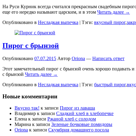
На Руси Курник всегда считался прекрасным свадебным пирог
еще его нередко называют царским, и в этом
Читать далее →
Опубликовано в
Несладкая выпечка
|
Тэги:
вкусный пирог
,
зак
Пирог с брынзой
Опубликовано
07.07.2015
Автор
Oriona
—
Написать ответ
Этот замечательный пирог с брынзой очень хорошо подавать и 
с брынзой
Читать далее →
Опубликовано в
Несладкая выпечка
|
Тэги:
быстрый пирог
,
вку
Новые комментарии
Вкусно так!
к записи
Пирог из лаваша
Владимир
к записи
Сладкий хлеб в хлебопечке
Елена
к записи
Ржаной хлеб с солодом
Марина
к записи
Зеленые бочковые помидоры
Oriona
к записи
Скумбрия домашнего посола