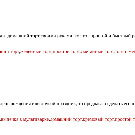
ать домашний торт своими руками, то этот простой и быстрый ре
ний торт
,
желейный торт
,
простой торт
,
сметанный торт
,
торт с ж
ень рождения или другой праздник, то предлагаю сделать его в
,
выпечка в мультиварке
,
домашний торт
,
кремовый торт
,
простой т