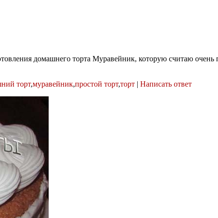
иготовления домашнего торта Муравейник, которую считаю очень
ний торт
,
муравейник
,
простой торт
,
торт
|
Написать ответ