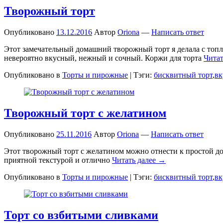
Творожный торт
Опубликовано
13.12.2016
Автор
Oriona
—
Написать ответ
Этот замечательный домашний творожный торт я делала с топл
невероятно вкусный, нежный и сочный. Коржи для торта
Читат
Опубликовано в
Торты и пирожные
|
Тэги:
бисквитный торт
,
вк
Творожный торт с желатином
Опубликовано
25.11.2016
Автор
Oriona
—
Написать ответ
Этот творожный торт с желатином можно отнести к простой дом
приятной текстурой и отлично
Читать далее →
Опубликовано в
Торты и пирожные
|
Тэги:
бисквитный торт
,
вк
Торт со взбитыми сливками