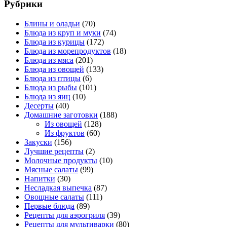
Рубрики
Блины и оладьи
(70)
Блюда из круп и муки
(74)
Блюда из курицы
(172)
Блюда из морепродуктов
(18)
Блюда из мяса
(201)
Блюда из овощей
(133)
Блюда из птицы
(6)
Блюда из рыбы
(101)
Блюда из яиц
(10)
Десерты
(40)
Домашние заготовки
(188)
Из овощей
(128)
Из фруктов
(60)
Закуски
(156)
Лучшие рецепты
(2)
Молочные продукты
(10)
Мясные салаты
(99)
Напитки
(30)
Несладкая выпечка
(87)
Овощные салаты
(111)
Первые блюда
(89)
Рецепты для аэрогриля
(39)
Рецепты для мультиварки
(80)