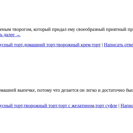
еным творогом, который придал ему своеобразный приятный при
ь далее →
усный торт
,
домашний торт
,
творожный крем
,
торт
|
Написать отв
ашней выпечке, потому что делается он легко и достаточно быс
усный торт
,
творожный торт
,
торт с желатином
,
торт суфле
|
Напис