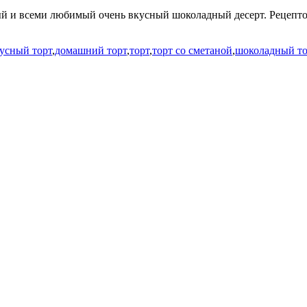
тный и всеми любимый очень вкусный шоколадный десерт. Рецепт
усный торт
,
домашний торт
,
торт
,
торт со сметаной
,
шоколадный то