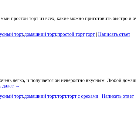
ый простой торт из всех, какие можно приготовить быстро и о
усный торт
,
домашний торт
,
простой торт
,
торт
|
Написать ответ
 очень легко, и получается он невероятно вкусным. Любой дома
ь далее →
усный торт
,
домашний торт
,
торт
,
торт с орехами
|
Написать ответ