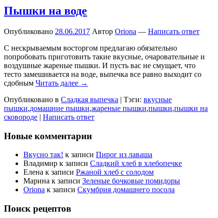
Пышки на воде
Опубликовано
28.06.2017
Автор
Oriona
—
Написать ответ
С нескрываемым восторгом предлагаю обязательно
попробовать приготовить такие вкусные, очаровательные и
воздушные жареные пышки. И пусть вас не смущает, что
тесто замешивается на воде, выпечка все равно выходит со
сдобным
Читать далее →
Опубликовано в
Сладкая выпечка
|
Тэги:
вкусные
пышки
,
домашние пышки
,
жареные пышки
,
пышки
,
пышки на
сковороде
|
Написать ответ
Новые комментарии
Вкусно так!
к записи
Пирог из лаваша
Владимир
к записи
Сладкий хлеб в хлебопечке
Елена
к записи
Ржаной хлеб с солодом
Марина
к записи
Зеленые бочковые помидоры
Oriona
к записи
Скумбрия домашнего посола
Поиск рецептов