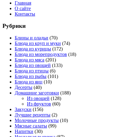
Главная
О сайте
Контакты
Рубрики
Блины и оладьи
(70)
Блюда из круп и муки
(74)
Блюда из курицы
(172)
Блюда из морепродуктов
(18)
Блюда из мяса
(201)
Блюда из овощей
(133)
Блюда из птицы
(6)
Блюда из рыбы
(101)
Блюда из яиц
(10)
Десерты
(40)
Домашние заготовки
(188)
Из овощей
(128)
Из фруктов
(60)
Закуски
(156)
Лучшие рецепты
(2)
Молочные продукты
(10)
Мясные салаты
(99)
Напитки
(30)
Несладкая выпечка
(87)