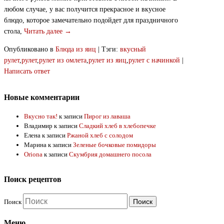
любом случае, у вас получится прекрасное и вкусное
блюдо, которое замечательно подойдет для праздничного
стола,
Читать далее →
Опубликовано в
Блюда из яиц
|
Тэги:
вкусный
рулет
,
рулет
,
рулет из омлета
,
рулет из яиц
,
рулет с начинкой
|
Написать ответ
Новые комментарии
Вкусно так!
к записи
Пирог из лаваша
Владимир
к записи
Сладкий хлеб в хлебопечке
Елена
к записи
Ржаной хлеб с солодом
Марина
к записи
Зеленые бочковые помидоры
Oriona
к записи
Скумбрия домашнего посола
Поиск рецептов
Поиск
Меню