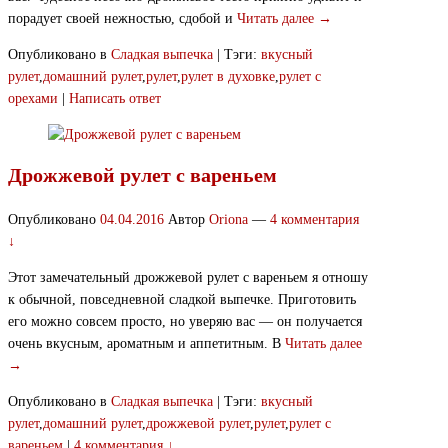
порадует своей нежностью, сдобой и
Читать далее →
Опубликовано в
Сладкая выпечка
|
Тэги:
вкусный
рулет
,
домашний рулет
,
рулет
,
рулет в духовке
,
рулет с
орехами
|
Написать ответ
Дрожжевой рулет с вареньем
Опубликовано
04.04.2016
Автор
Oriona
—
4 комментария
↓
Этот замечательный дрожжевой рулет с вареньем я отношу
к обычной, повседневной сладкой выпечке. Приготовить
его можно совсем просто, но уверяю вас — он получается
очень вкусным, ароматным и аппетитным. В
Читать далее
→
Опубликовано в
Сладкая выпечка
|
Тэги:
вкусный
рулет
,
домашний рулет
,
дрожжевой рулет
,
рулет
,
рулет с
вареньем
|
4 комментария ↓