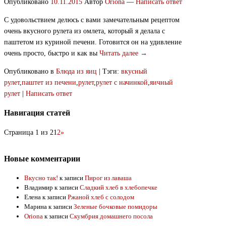
Опубликовано
10.11.2015
Автор
Oriona
—
Написать ответ
С удовольствием делюсь с вами замечательным рецептом
очень вкусного рулета из омлета, который я делала с
паштетом из куриной печени. Готовится он на удивление
очень просто, быстро и как вы
Читать далее →
Опубликовано в
Блюда из яиц
|
Тэги:
вкусный
рулет
,
паштет из печени
,
рулет
,
рулет с начинкой
,
яичный
рулет
|
Написать ответ
Навигация статей
Страница 1 из 2
1
2
»
Новые комментарии
Вкусно так!
к записи
Пирог из лаваша
Владимир
к записи
Сладкий хлеб в хлебопечке
Елена
к записи
Ржаной хлеб с солодом
Марина
к записи
Зеленые бочковые помидоры
Oriona
к записи
Скумбрия домашнего посола