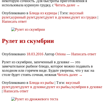
некоторую сочность. Для быстроты приготовления я
использовала куриную грудку, с
Читать далее →
Опубликовано в
Блюда из курицы
|
Тэги:
вкусный
рулет
,
куриный рулет
,
рулет
,
рулет в духовке
,
рулет из грудки
|
Написать ответ
Рулет из скумбрии
Опубликовано
18.03.2016
Автор
Oriona
—
Написать ответ
Рулет из скумбрии, запеченный в духовке — это
замечательное рыбное блюдо, которое можно подавать в
холодном или горячем виде. Будьте уверены, что у вас на
столе будет стоять сочная, нежная
Читать далее →
Опубликовано в
Блюда из рыбы
|
Тэги:
вкусный
рулет
,
рулет
,
рулет в духовке
,
рулет из рыбы
,
скумбрия в духовке
|
Написать ответ