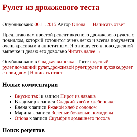
Рулет из дрожжевого теста
Опубликовано
06.11.2015
Автор
Oriona
—
Написать ответ
Предлагаю вам простой рецепт вкусного дрожжевого рулета с
повидлом, который готовится очень легко и всегда получается
очень красивым и аппетитным. Я отношу его к повседневной
выпечке и делаю его довольно
Читать далее →
Опубликовано в
Сладкая выпечка
|
Тэги:
вкусный
рулет
,
домашний рулет
,
дрожжевой рулет
,
рулет в духовке
,
рулет
с повидлом
|
Написать ответ
Новые комментарии
Вкусно так!
к записи
Пирог из лаваша
Владимир
к записи
Сладкий хлеб в хлебопечке
Елена
к записи
Ржаной хлеб с солодом
Марина
к записи
Зеленые бочковые помидоры
Oriona
к записи
Скумбрия домашнего посола
Поиск рецептов