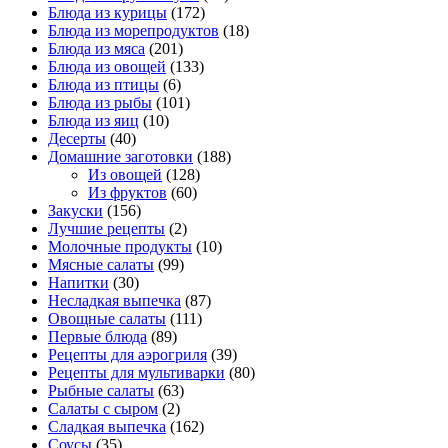
Блюда из курицы
(172)
Блюда из морепродуктов
(18)
Блюда из мяса
(201)
Блюда из овощей
(133)
Блюда из птицы
(6)
Блюда из рыбы
(101)
Блюда из яиц
(10)
Десерты
(40)
Домашние заготовки
(188)
Из овощей
(128)
Из фруктов
(60)
Закуски
(156)
Лучшие рецепты
(2)
Молочные продукты
(10)
Мясные салаты
(99)
Напитки
(30)
Несладкая выпечка
(87)
Овощные салаты
(111)
Первые блюда
(89)
Рецепты для аэрогриля
(39)
Рецепты для мультиварки
(80)
Рыбные салаты
(63)
Салаты с сыром
(2)
Сладкая выпечка
(162)
Соусы
(35)