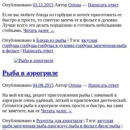
Опубликовано
03.11.2015
Автор
Oriona
—
Написать ответ
Если вы любите блюда из горбуши и хотите приготовить ее
быстро и просто, то советую запечь ее в фольге в духовке.
Лучше всего это делать порционно и готовить небольшими
стейками,
Читать далее →
Опубликовано в
Блюда из рыбы
|
Тэги:
вкусная
горбуша
,
горбуша
,
горбуша в духовке
,
горбуша запеченная
,
рыба
в фольге
|
Написать ответ
Рыба в аэрогриле
Опубликовано
04.08.2015
Автор
Oriona
—
Написать ответ
На мой взгляд, рецепт приготовления рыбы с начинкой в
аэрогриле очень удачный, легкий и практически диетический.
Готовится рыба в аэрогриле очень просто и быстро, вы сами
не заметите, как ее
Читать далее →
Опубликовано в
Рецепты для аэрогриля
|
Тэги:
вкусная
рыба
,
запеченная рыба
,
пангасиус
,
рыба в фольге
,
филе рыбы
|