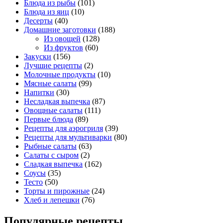
Блюда из рыбы
(101)
Блюда из яиц
(10)
Десерты
(40)
Домашние заготовки
(188)
Из овощей
(128)
Из фруктов
(60)
Закуски
(156)
Лучшие рецепты
(2)
Молочные продукты
(10)
Мясные салаты
(99)
Напитки
(30)
Несладкая выпечка
(87)
Овощные салаты
(111)
Первые блюда
(89)
Рецепты для аэрогриля
(39)
Рецепты для мультиварки
(80)
Рыбные салаты
(63)
Салаты с сыром
(2)
Сладкая выпечка
(162)
Соусы
(35)
Тесто
(50)
Торты и пирожные
(24)
Хлеб и лепешки
(76)
Популярные рецепты