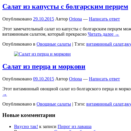
Салат из капусты с болгарским перцем
Опубликовано
29.10.2015
Автор
Oriona
—
Написать ответ
Этот замечательный салат из капусты с болгарским перцем мож
витаминным салатом, который прекрасно
Читать далее →
Опубликовано в
Овощные салаты
|
Тэги:
витаминный салат
,
вк
Салат из перца и моркови
Опубликовано
09.10.2015
Автор
Oriona
—
Написать ответ
Этот витаминный овощной салат из болгарского перца и моркови
→
Опубликовано в
Овощные салаты
|
Тэги:
витаминный салат
,
вк
Новые комментарии
Вкусно так!
к записи
Пирог из лаваша