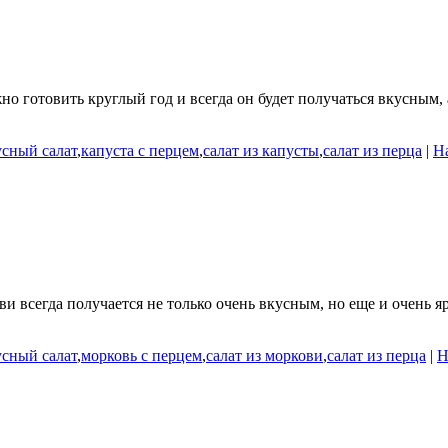
но готовить круглый год и всегда он будет получаться вкусным
усный салат
,
капуста с перцем
,
салат из капусты
,
салат из перца
|
Н
 всегда получается не только очень вкусным, но еще и очень яр
усный салат
,
морковь с перцем
,
салат из моркови
,
салат из перца
|
Н