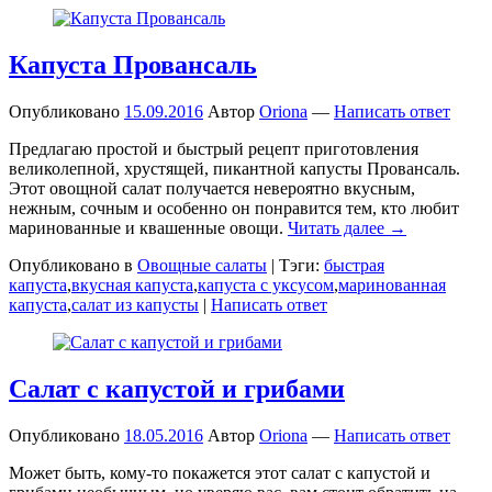
Капуста Провансаль
Опубликовано
15.09.2016
Автор
Oriona
—
Написать ответ
Предлагаю простой и быстрый рецепт приготовления
великолепной, хрустящей, пикантной капусты Провансаль.
Этот овощной салат получается невероятно вкусным,
нежным, сочным и особенно он понравится тем, кто любит
маринованные и квашенные овощи.
Читать далее →
Опубликовано в
Овощные салаты
|
Тэги:
быстрая
капуста
,
вкусная капуста
,
капуста с уксусом
,
маринованная
капуста
,
салат из капусты
|
Написать ответ
Салат с капустой и грибами
Опубликовано
18.05.2016
Автор
Oriona
—
Написать ответ
Может быть, кому-то покажется этот салат с капустой и