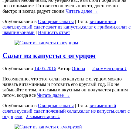
грибами необычным, но уверяю вас, вам стоит обратить на
него внимание. Готовится он очень просто, достаточно
быстро и всегда радует своим
Читать далее →
Опубликовано в
Овощные салаты
|
Тэги:
витаминный
салат
,
вкусный салат
,
салат из капусты
,
салат с грибами
,
салат с
шампиньонами
|
Написать ответ
Салат из капусты с огурцом
Опубликовано
14.05.2016
Автор
Oriona
—
2 комментария ↓
Несомненно, что этот салат из капусты с огурцом можно
назвать витаминным и готовить его круглый год. Но не
забывайте о том, что самым вкусным он получается ранним
летом, когда все
Читать далее →
Опубликовано в
Овощные салаты
|
Тэги:
витаминный
салат
,
вкусный салат
,
полезный салат
,
салат из капусты
,
салат с
огурцами
|
2 комментария ↓