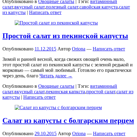
Опубликовано в
Овощные салаты
|
Тэги:
витаминный
салат
,
вкусный салат
,
полезный салат
,
савойская капуста
,
салат
из капусты
|
Написать ответ
Простой салат из пекинской капусты
Опубликовано
11.12.2015
Автор
Oriona
—
Написать ответ
Зимой и ранней весной, когда свежих овощей очень мало,
этот простой салат из пекинской капусты с зеленой редькой и
морковью — самый мой любимый. Готовлю его практически
через день, благо
Читать далее →
Опубликовано в
Овощные салаты
|
Тэги:
витаминный
салат
,
вкусный салат
,
пекинская капкста
,
простой салат
,
салат из
капусты
|
Написать ответ
Салат из капусты с болгарским перцем
Опубликовано
29.10.2015
Автор
Oriona
—
Написать ответ