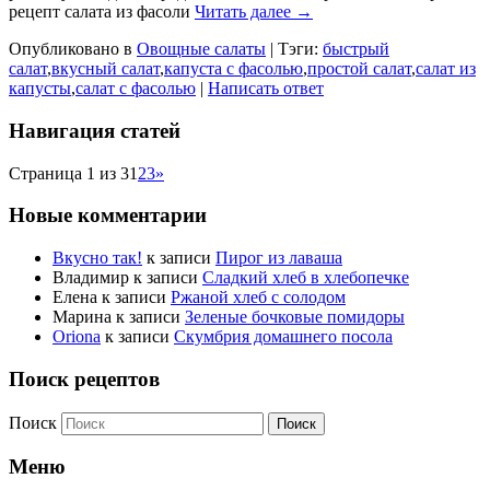
рецепт салата из фасоли
Читать далее →
Опубликовано в
Овощные салаты
|
Тэги:
быстрый
салат
,
вкусный салат
,
капуста с фасолью
,
простой салат
,
салат из
капусты
,
салат с фасолью
|
Написать ответ
Навигация статей
Страница 1 из 3
1
2
3
»
Новые комментарии
Вкусно так!
к записи
Пирог из лаваша
Владимир
к записи
Сладкий хлеб в хлебопечке
Елена
к записи
Ржаной хлеб с солодом
Марина
к записи
Зеленые бочковые помидоры
Oriona
к записи
Скумбрия домашнего посола
Поиск рецептов
Поиск
Меню