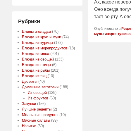
Ах, какое невер
Оно всегда полу
тает во рту. А о
Рубрики
Опубликовано в
Реце
Блины и оладьи
(70)
мультиварке
,
тушено
Блюда из круп и муки
(74)
Блюда из курицы
(172)
Блюда из морепродуктов
(18)
Блюда из мяса
(201)
Блюда из овощей
(133)
Блюда из птицы
(6)
Блюда из рыбы
(101)
Блюда из яиц
(10)
Десерты
(40)
Домашние заготовки
(188)
Из овощей
(128)
Из фруктов
(60)
Закуски
(156)
Лучшие рецепты
(2)
Молочные продукты
(10)
Мясные салаты
(99)
Напитки
(30)