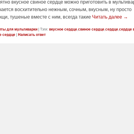
оятно вкусное свиное сердце можно приготовить в мультива
чается восхитительно нежным, сочным, вкусным, ну просто
вощи, тушеные вместе с ним, всегда такие
Читать далее →
пты для мультиварки
|
Тэги:
вкусное сердце
,
свиное сердце
,
сердце
,
сердце 
е сердце
|
Написать ответ