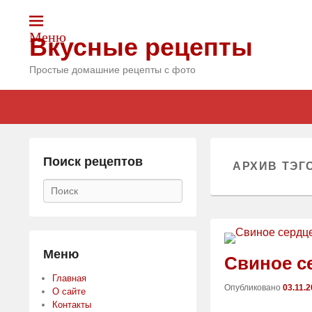
Меню
Вкусные рецепты
Простые домашние рецепты с фото
Главное
Skip
Skip
меню
to
to
primary
secondary
content
content
Поиск рецептов
АРХИВ ТЭГ
Поиск
Меню
Свиное с
Главная
Опубликовано
03.11.
О сайте
Контакты