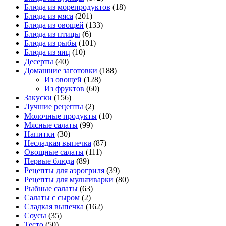
Блюда из морепродуктов
(18)
Блюда из мяса
(201)
Блюда из овощей
(133)
Блюда из птицы
(6)
Блюда из рыбы
(101)
Блюда из яиц
(10)
Десерты
(40)
Домашние заготовки
(188)
Из овощей
(128)
Из фруктов
(60)
Закуски
(156)
Лучшие рецепты
(2)
Молочные продукты
(10)
Мясные салаты
(99)
Напитки
(30)
Несладкая выпечка
(87)
Овощные салаты
(111)
Первые блюда
(89)
Рецепты для аэрогриля
(39)
Рецепты для мультиварки
(80)
Рыбные салаты
(63)
Салаты с сыром
(2)
Сладкая выпечка
(162)
Соусы
(35)
Тесто
(50)