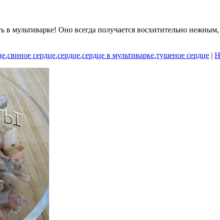
ь в мультиварке! Оно всегда получается восхитительно нежным,
це
,
свиное сердце
,
сердце
,
сердце в мультиварке
,
тушеное сердце
|
Н