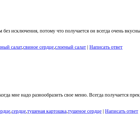
м без исключения, потому что получается он всегда очень вкусн
чный салат
,
свиное сердце
,
слоеный салат
|
Написать ответ
когда мне надо разнообразить свое меню. Всегда получается пре
ердце
,
сердце
,
тушеная картошка
,
тушеное сердце
|
Написать ответ