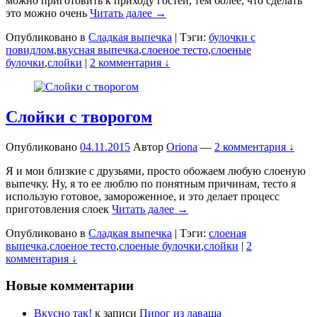
можно приготовить к приходу гостей, тем более, что сделать
это можно очень
Читать далее →
Опубликовано в
Сладкая выпечка
|
Тэги:
булочки с
повидлом
,
вкусная выпечка
,
слоеное тесто
,
слоеные
булочки
,
слойки
|
2 комментария ↓
Слойки с творогом
Опубликовано
04.11.2015
Автор
Oriona
—
2 комментария ↓
Я и мои близкие с друзьями, просто обожаем любую слоеную
выпечку. Ну, я то ее люблю по понятным причинам, тесто я
использую готовое, замороженное, и это делает процесс
приготовления слоек
Читать далее →
Опубликовано в
Сладкая выпечка
|
Тэги:
слоеная
выпечка
,
слоеное тесто
,
слоеные булочки
,
слойки
|
2
комментария ↓
Новые комментарии
Вкусно так!
к записи
Пирог из лаваша