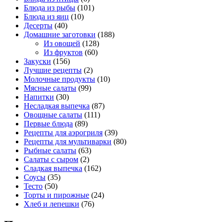
Блюда из рыбы
(101)
Блюда из яиц
(10)
Десерты
(40)
Домашние заготовки
(188)
Из овощей
(128)
Из фруктов
(60)
Закуски
(156)
Лучшие рецепты
(2)
Молочные продукты
(10)
Мясные салаты
(99)
Напитки
(30)
Несладкая выпечка
(87)
Овощные салаты
(111)
Первые блюда
(89)
Рецепты для аэрогриля
(39)
Рецепты для мультиварки
(80)
Рыбные салаты
(63)
Салаты с сыром
(2)
Сладкая выпечка
(162)
Соусы
(35)
Тесто
(50)
Торты и пирожные
(24)
Хлеб и лепешки
(76)