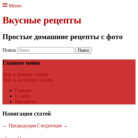
Меню
Вкусные рецепты
Простые домашние рецепты с фото
Поиск
Главное меню
Skip to primary content
Skip to secondary content
Главная
О сайте
Контакты
Навигация статей
←
Предыдущая
Следующая
→