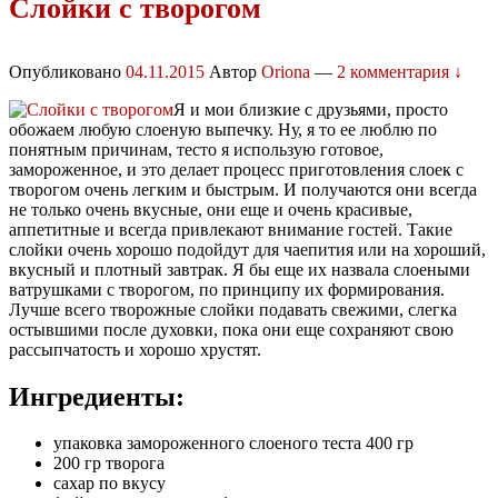
Слойки с творогом
Опубликовано
04.11.2015
Автор
Oriona
—
2 комментария ↓
Я и мои близкие с друзьями, просто
обожаем любую слоеную выпечку. Ну, я то ее люблю по
понятным причинам, тесто я использую готовое,
замороженное, и это делает процесс приготовления слоек с
творогом очень легким и быстрым. И получаются они всегда
не только очень вкусные, они еще и очень красивые,
аппетитные и всегда привлекают внимание гостей. Такие
слойки очень хорошо подойдут для чаепития или на хороший,
вкусный и плотный завтрак. Я бы еще их назвала слоеными
ватрушками с творогом, по принципу их формирования.
Лучше всего творожные слойки подавать свежими, слегка
остывшими после духовки, пока они еще сохраняют свою
рассыпчатость и хорошо хрустят.
Ингредиенты:
упаковка замороженного слоеного теста 400 гр
200 гр творога
сахар по вкусу