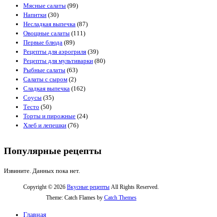
Мясные салаты
(99)
Напитки
(30)
Несладкая выпечка
(87)
Овощные салаты
(111)
Первые блюда
(89)
Рецепты для аэрогриля
(39)
Рецепты для мультиварки
(80)
Рыбные салаты
(63)
Салаты с сыром
(2)
Сладкая выпечка
(162)
Соусы
(35)
Тесто
(50)
Торты и пирожные
(24)
Хлеб и лепешки
(76)
Популярные рецепты
Извините. Данных пока нет.
Copyright © 2026
Вкусные рецепты
All Rights Reserved.
Theme: Catch Flames by
Catch Themes
Главная