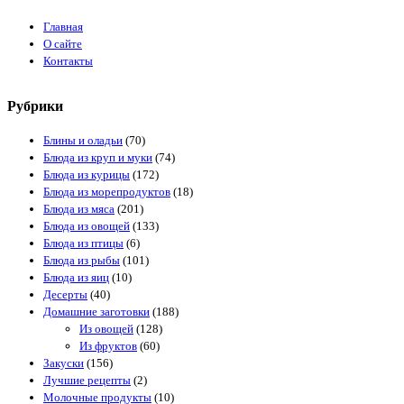
Главная
О сайте
Контакты
Рубрики
Блины и оладьи
(70)
Блюда из круп и муки
(74)
Блюда из курицы
(172)
Блюда из морепродуктов
(18)
Блюда из мяса
(201)
Блюда из овощей
(133)
Блюда из птицы
(6)
Блюда из рыбы
(101)
Блюда из яиц
(10)
Десерты
(40)
Домашние заготовки
(188)
Из овощей
(128)
Из фруктов
(60)
Закуски
(156)
Лучшие рецепты
(2)
Молочные продукты
(10)