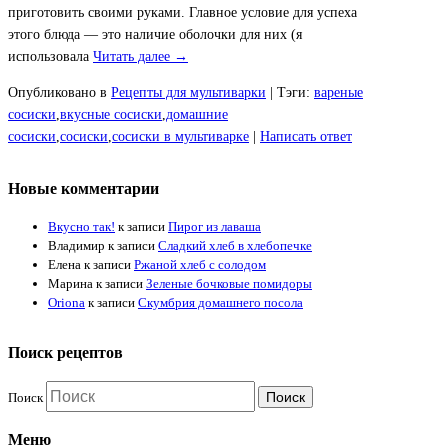
приготовить своими руками. Главное условие для успеха
этого блюда — это наличие оболочки для них (я
использовала
Читать далее →
Опубликовано в
Рецепты для мультиварки
|
Тэги:
вареные
сосиски
,
вкусные сосиски
,
домашние
сосиски
,
сосиски
,
сосиски в мультиварке
|
Написать ответ
Новые комментарии
Вкусно так!
к записи
Пирог из лаваша
Владимир
к записи
Сладкий хлеб в хлебопечке
Елена
к записи
Ржаной хлеб с солодом
Марина
к записи
Зеленые бочковые помидоры
Oriona
к записи
Скумбрия домашнего посола
Поиск рецептов
Поиск
Меню