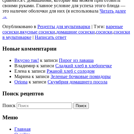
сравнятся с домашними, которые мы можем приготовить
своими руками. Главное условие для успеха этого блюда —
это наличие оболочки для них (я использовала
Читать далее
→
Опубликовано в
Рецепты для мультиварки
|
Тэги:
вареные
сосиски
,
вкусные сосиски
,
домашние сосиски
,
сосиски
,
сосиски
в мультиварке
|
Написать ответ
Новые комментарии
Вкусно так!
к записи
Пирог из лаваша
Владимир
к записи
Сладкий хлеб в хлебопечке
Елена
к записи
Ржаной хлеб с солодом
Марина
к записи
Зеленые бочковые помидоры
Oriona
к записи
Скумбрия домашнего посола
Поиск рецептов
Поиск
Меню
Главная