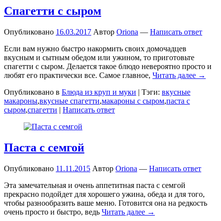
Спагетти с сыром
Опубликовано
16.03.2017
Автор
Oriona
—
Написать ответ
Если вам нужно быстро накормить своих домочадцев
вкусным и сытным обедом или ужином, то приготовьте
спагетти с сыром. Делается такое блюдо невероятно просто и
любят его практически все. Самое главное,
Читать далее →
Опубликовано в
Блюда из круп и муки
|
Тэги:
вкусные
макароны
,
вкусные спагетти
,
макароны с сыром
,
паста с
сыром
,
спагетти
|
Написать ответ
Паста с семгой
Опубликовано
11.11.2015
Автор
Oriona
—
Написать ответ
Эта замечательная и очень аппетитная паста с семгой
прекрасно подойдет для хорошего ужина, обеда и для того,
чтобы разнообразить ваше меню. Готовится она на редкость
очень просто и быстро, ведь
Читать далее →