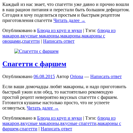
Каждый из нас знает, что спагетти уже давно и прочно вошли
в наш рацион питания и перестали быть большим дефицитом.
Сегодня я хочу поделиться простым и быстрым рецептом
приготовления спагетти
Читать далее →
Опубликовано в
Блюда из круп и муки
|
Тэги:
блюда из
макарон
,
вкусные макароны
,
макароны
,
макароны с
овощами
,
спагетти
|
Написать ответ
Спагетти с фаршем
Опубликовано
06.08.2015
Автор
Oriona
—
Написать ответ
Если ваши домочадцы любят макароны, и надо приготовить
быстрый ужин или обед, то настоятельно рекомендую
простой рецепт невероятно вкусных спагетти с фаршем.
Готовится кушанье настолько просто, что не успеете
оглянуться,
Читать далее →
Опубликовано в
Блюда из круп и муки
|
Тэги:
блюда из
макарон
,
вкусные макароны
,
вкусные спагетти
,
макароны с
фаршем
,
спагетти
|
Написать ответ