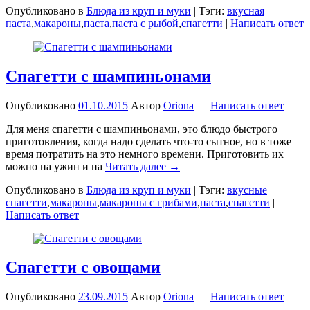
Опубликовано в
Блюда из круп и муки
|
Тэги:
вкусная
паста
,
макароны
,
паста
,
паста с рыбой
,
спагетти
|
Написать ответ
Спагетти с шампиньонами
Опубликовано
01.10.2015
Автор
Oriona
—
Написать ответ
Для меня спагетти с шампиньонами, это блюдо быстрого
приготовления, когда надо сделать что-то сытное, но в тоже
время потратить на это немного времени. Приготовить их
можно на ужин и на
Читать далее →
Опубликовано в
Блюда из круп и муки
|
Тэги:
вкусные
спагетти
,
макароны
,
макароны с грибами
,
паста
,
спагетти
|
Написать ответ
Спагетти с овощами
Опубликовано
23.09.2015
Автор
Oriona
—
Написать ответ