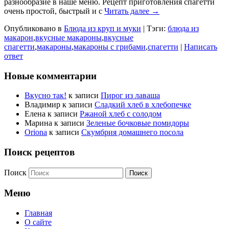
разнообразие в наше меню. Рецепт приготовления спагетти
очень простой, быстрый и с
Читать далее →
Опубликовано в
Блюда из круп и муки
|
Тэги:
блюда из
макарон
,
вкусные макароны
,
вкусные
спагетти
,
макароны
,
макароны с грибами
,
спагетти
|
Написать
ответ
Новые комментарии
Вкусно так!
к записи
Пирог из лаваша
Владимир
к записи
Сладкий хлеб в хлебопечке
Елена
к записи
Ржаной хлеб с солодом
Марина
к записи
Зеленые бочковые помидоры
Oriona
к записи
Скумбрия домашнего посола
Поиск рецептов
Поиск
Меню
Главная
О сайте