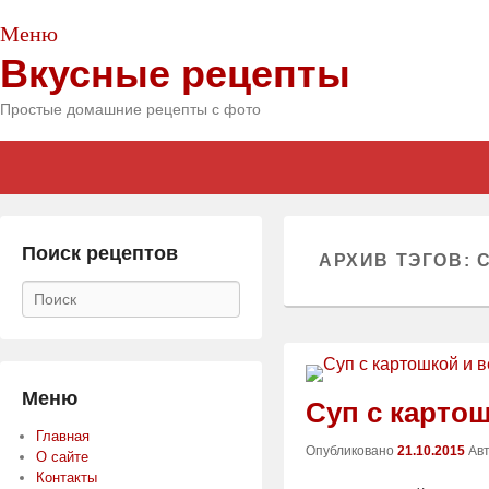
Меню
Вкусные рецепты
Простые домашние рецепты с фото
Главное
Skip
Skip
меню
to
to
primary
secondary
content
content
Поиск рецептов
АРХИВ ТЭГОВ:
Поиск
Меню
Суп с карто
Главная
Опубликовано
21.10.2015
Ав
О сайте
Контакты