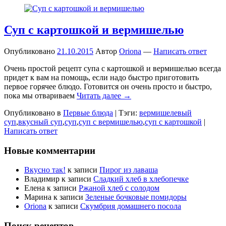
Суп с картошкой и вермишелью
Опубликовано
21.10.2015
Автор
Oriona
—
Написать ответ
Очень простой рецепт супа с картошкой и вермишелью всегда
придет к вам на помощь, если надо быстро приготовить
первое горячее блюдо. Готовится он очень просто и быстро,
пока мы отвариваем
Читать далее →
Опубликовано в
Первые блюда
|
Тэги:
вермишелевый
суп
,
вкусный суп
,
суп
,
суп с вермишелью
,
суп с картошкой
|
Написать ответ
Новые комментарии
Вкусно так!
к записи
Пирог из лаваша
Владимир
к записи
Сладкий хлеб в хлебопечке
Елена
к записи
Ржаной хлеб с солодом
Марина
к записи
Зеленые бочковые помидоры
Oriona
к записи
Скумбрия домашнего посола
Поиск рецептов