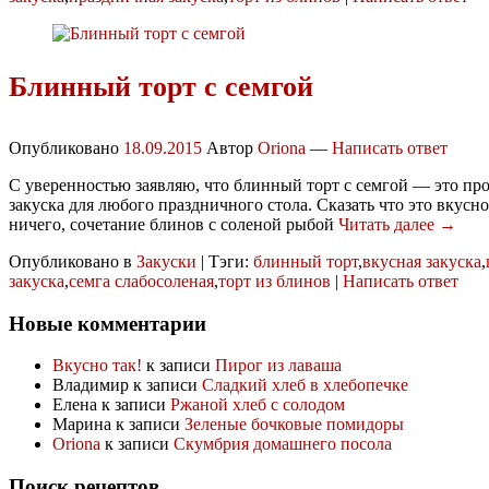
Блинный торт с семгой
Опубликовано
18.09.2015
Автор
Oriona
—
Написать ответ
С уверенностью заявляю, что блинный торт с семгой — это про
закуска для любого праздничного стола. Сказать что это вкусно,
ничего, сочетание блинов с соленой рыбой
Читать далее →
Опубликовано в
Закуски
|
Тэги:
блинный торт
,
вкусная закуска
,
закуска
,
семга слабосоленая
,
торт из блинов
|
Написать ответ
Новые комментарии
Вкусно так!
к записи
Пирог из лаваша
Владимир
к записи
Сладкий хлеб в хлебопечке
Елена
к записи
Ржаной хлеб с солодом
Марина
к записи
Зеленые бочковые помидоры
Oriona
к записи
Скумбрия домашнего посола
Поиск рецептов