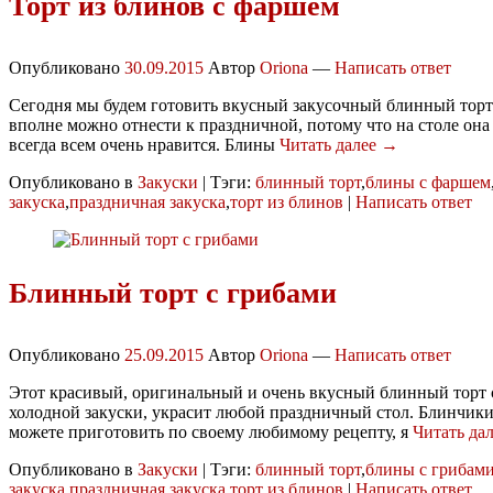
Торт из блинов с фаршем
Опубликовано
30.09.2015
Автор
Oriona
—
Написать ответ
Сегодня мы будем готовить вкусный закусочный блинный торт 
вполне можно отнести к праздничной, потому что на столе она
всегда всем очень нравится. Блины
Читать далее →
Опубликовано в
Закуски
|
Тэги:
блинный торт
,
блины с фаршем
закуска
,
праздничная закуска
,
торт из блинов
|
Написать ответ
Блинный торт с грибами
Опубликовано
25.09.2015
Автор
Oriona
—
Написать ответ
Этот красивый, оригинальный и очень вкусный блинный торт с
холодной закуски, украсит любой праздничный стол. Блинчики 
можете приготовить по своему любимому рецепту, я
Читать да
Опубликовано в
Закуски
|
Тэги:
блинный торт
,
блины с грибам
закуска
,
праздничная закуска
,
торт из блинов
|
Написать ответ