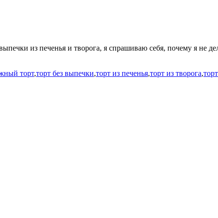
 выпечки из печенья и творога, я спрашиваю себя, почему я не де
жный торт
,
торт без выпечки
,
торт из печенья
,
торт из творога
,
тор