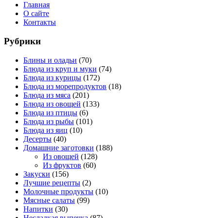
Главная
О сайте
Контакты
Рубрики
Блины и оладьи
(70)
Блюда из круп и муки
(74)
Блюда из курицы
(172)
Блюда из морепродуктов
(18)
Блюда из мяса
(201)
Блюда из овощей
(133)
Блюда из птицы
(6)
Блюда из рыбы
(101)
Блюда из яиц
(10)
Десерты
(40)
Домашние заготовки
(188)
Из овощей
(128)
Из фруктов
(60)
Закуски
(156)
Лучшие рецепты
(2)
Молочные продукты
(10)
Мясные салаты
(99)
Напитки
(30)
Несладкая выпечка
(87)