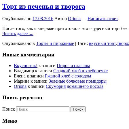
Торт из печенья и творога
Опубликовано
17.08.2016
Автор
Oriona
—
Написать ответ
После того, как я впервые приготовила этот чудесный торт без
Читать далее →
Опубликовано в
Торты и пирожные
|
Тэги:
вкусный торт
,
творо
Новые комментарии
Вкусно так!
к записи
Пирог из лаваша
Владимир
к записи
Сладкий хлеб в хлебопечке
Елена
к записи
Ржаной хлеб с солодом
Марина
к записи
Зеленые бочковые помидоры
Oriona
к записи
Скумбрия домашнего посола
Поиск рецептов
Поиск
Меню