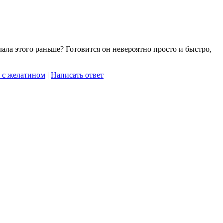
лала этого раньше? Готовится он невероятно просто и быстро,
т с желатином
|
Написать ответ