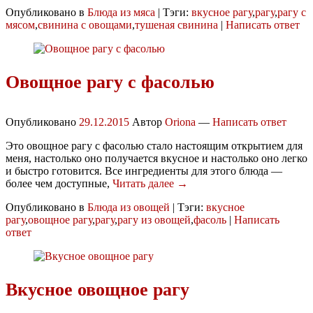
Опубликовано в
Блюда из мяса
|
Тэги:
вкусное рагу
,
рагу
,
рагу с
мясом
,
свинина с овощами
,
тушеная свинина
|
Написать ответ
Овощное рагу с фасолью
Опубликовано
29.12.2015
Автор
Oriona
—
Написать ответ
Это овощное рагу с фасолью стало настоящим открытием для
меня, настолько оно получается вкусное и настолько оно легко
и быстро готовится. Все ингредиенты для этого блюда —
более чем доступные,
Читать далее →
Опубликовано в
Блюда из овощей
|
Тэги:
вкусное
рагу
,
овощное рагу
,
рагу
,
рагу из овощей
,
фасоль
|
Написать
ответ
Вкусное овощное рагу