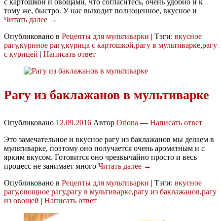
с картошкой и овощами, что согласитесь, очень удобно и к
тому же, быстро. У нас выходит полноценное, вкусное и
Читать далее →
Опубликовано в
Рецепты для мультиварки
|
Тэги:
вкусное
рагу
,
куриное рагу
,
курица с картошкой
,
рагу в мультиварке
,
рагу
с курицей
|
Написать ответ
Рагу из баклажанов в мультиварке
Опубликовано
12.09.2016
Автор
Oriona
—
Написать ответ
Это замечательное и вкусное рагу из баклажанов мы делаем в
мультиварке, поэтому оно получается очень ароматным и с
ярким вкусом. Готовится оно чрезвычайно просто и весь
процесс не занимает много
Читать далее →
Опубликовано в
Рецепты для мультиварки
|
Тэги:
вкусное
рагу
,
овощное рагу
,
рагу в мультиварке
,
рагу из баклажанов
,
рагу
из овощей
|
Написать ответ