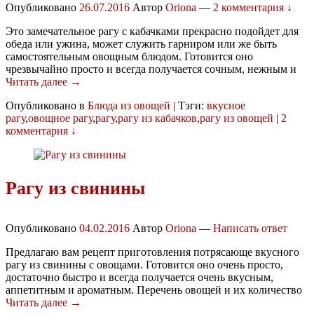
Опубликовано
26.07.2016
Автор
Oriona
—
2 комментария ↓
Это замечательное рагу с кабачками прекрасно подойдет для
обеда или ужина, может служить гарниром или же быть
самостоятельным овощным блюдом. Готовится оно
чрезвычайно просто и всегда получается сочным, нежным и
Читать далее →
Опубликовано в
Блюда из овощей
|
Тэги:
вкусное
рагу
,
овощное рагу
,
рагу
,
рагу из кабачков
,
рагу из овощей
|
2
комментария ↓
Рагу из свинины
Опубликовано
04.02.2016
Автор
Oriona
—
Написать ответ
Предлагаю вам рецепт приготовления потрясающе вкусного
рагу из свинины с овощами. Готовится оно очень просто,
достаточно быстро и всегда получается очень вкусным,
аппетитным и ароматным. Перечень овощей и их количество
Читать далее →