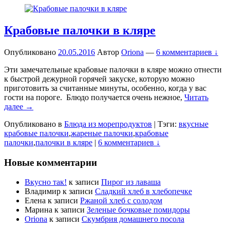
Крабовые палочки в кляре
Опубликовано
20.05.2016
Автор
Oriona
—
6 комментариев ↓
Эти замечательные крабовые палочки в кляре можно отнести
к быстрой дежурной горячей закуске, которую можно
приготовить за считанные минуты, особенно, когда у вас
гости на пороге. Блюдо получается очень нежное,
Читать
далее →
Опубликовано в
Блюда из морепродуктов
|
Тэги:
вкусные
крабовые палочки
,
жареные палочки
,
крабовые
палочки
,
палочки в кляре
|
6 комментариев ↓
Новые комментарии
Вкусно так!
к записи
Пирог из лаваша
Владимир
к записи
Сладкий хлеб в хлебопечке
Елена
к записи
Ржаной хлеб с солодом
Марина
к записи
Зеленые бочковые помидоры
Oriona
к записи
Скумбрия домашнего посола