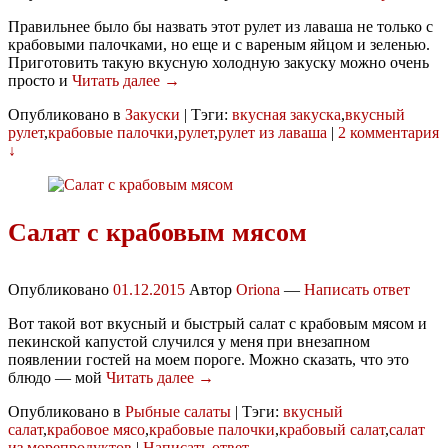
Правильнее было бы назвать этот рулет из лаваша не только с
крабовыми палочками, но еще и с вареным яйцом и зеленью.
Приготовить такую вкусную холодную закуску можно очень
просто и
Читать далее →
Опубликовано в
Закуски
|
Тэги:
вкусная закуска
,
вкусный
рулет
,
крабовые палочки
,
рулет
,
рулет из лаваша
|
2 комментария
↓
Салат с крабовым мясом
Опубликовано
01.12.2015
Автор
Oriona
—
Написать ответ
Вот такой вот вкусный и быстрый салат с крабовым мясом и
пекинской капустой случился у меня при внезапном
появлении гостей на моем пороге. Можно сказать, что это
блюдо — мой
Читать далее →
Опубликовано в
Рыбные салаты
|
Тэги:
вкусный
салат
,
крабовое мясо
,
крабовые палочки
,
крабовый салат
,
салат
из морепродуктов
|
Написать ответ