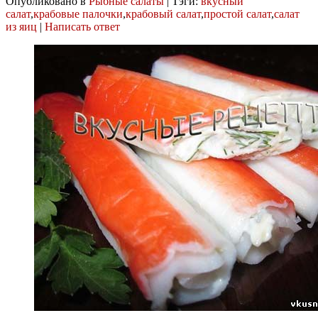
Опубликовано в
Рыбные салаты
|
Тэги:
вкусный
салат
,
крабовые палочки
,
крабовый салат
,
простой салат
,
салат
из яиц
|
Написать ответ