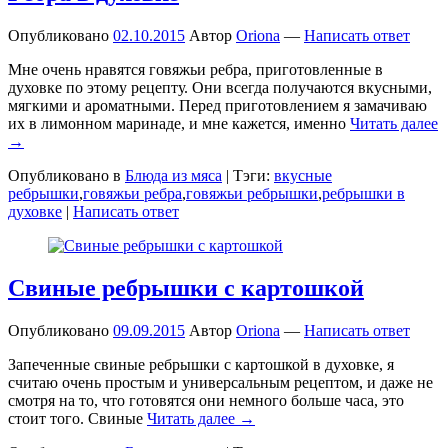
Опубликовано
02.10.2015
Автор
Oriona
—
Написать ответ
Мне очень нравятся говяжьи ребра, приготовленные в
духовке по этому рецепту. Они всегда получаются вкусными,
мягкими и ароматными. Перед приготовлением я замачиваю
их в лимонном маринаде, и мне кажется, именно
Читать далее
→
Опубликовано в
Блюда из мяса
|
Тэги:
вкусные
ребрышки
,
говяжьи ребра
,
говяжьи ребрышки
,
ребрышки в
духовке
|
Написать ответ
Свиные ребрышки с картошкой
Опубликовано
09.09.2015
Автор
Oriona
—
Написать ответ
Запеченные свиные ребрышки с картошкой в духовке, я
считаю очень простым и универсальным рецептом, и даже не
смотря на то, что готовятся они немного больше часа, это
стоит того. Свиные
Читать далее →