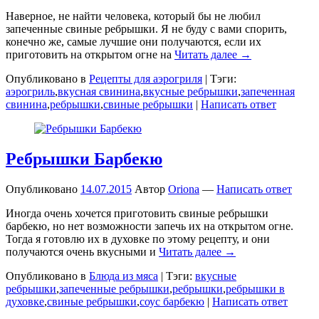
Наверное, не найти человека, который бы не любил
запеченные свиные ребрышки. Я не буду с вами спорить,
конечно же, самые лучшие они получаются, если их
приготовить на открытом огне на
Читать далее →
Опубликовано в
Рецепты для аэрогриля
|
Тэги:
аэрогриль
,
вкусная свинина
,
вкусные ребрышки
,
запеченная
свинина
,
ребрышки
,
свиные ребрышки
|
Написать ответ
Ребрышки Барбекю
Опубликовано
14.07.2015
Автор
Oriona
—
Написать ответ
Иногда очень хочется приготовить свиные ребрышки
барбекю, но нет возможности запечь их на открытом огне.
Тогда я готовлю их в духовке по этому рецепту, и они
получаются очень вкусными и
Читать далее →
Опубликовано в
Блюда из мяса
|
Тэги:
вкусные
ребрышки
,
запеченные ребрышки
,
ребрышки
,
ребрышки в
духовке
,
свиные ребрышки
,
соус барбекю
|
Написать ответ