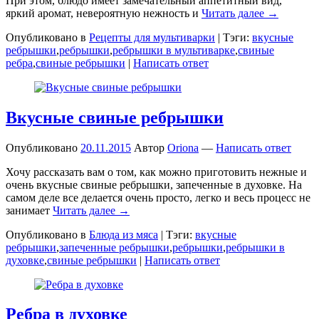
При этом, блюдо имеет замечательный аппетитный вид,
яркий аромат, невероятную нежность и
Читать далее →
Опубликовано в
Рецепты для мультиварки
|
Тэги:
вкусные
ребрышки
,
ребрышки
,
ребрышки в мультиварке
,
свиные
ребра
,
свиные ребрышки
|
Написать ответ
Вкусные свиные ребрышки
Опубликовано
20.11.2015
Автор
Oriona
—
Написать ответ
Хочу рассказать вам о том, как можно приготовить нежные и
очень вкусные свиные ребрышки, запеченные в духовке. На
самом деле все делается очень просто, легко и весь процесс не
занимает
Читать далее →
Опубликовано в
Блюда из мяса
|
Тэги:
вкусные
ребрышки
,
запеченные ребрышки
,
ребрышки
,
ребрышки в
духовке
,
свиные ребрышки
|
Написать ответ
Ребра в духовке