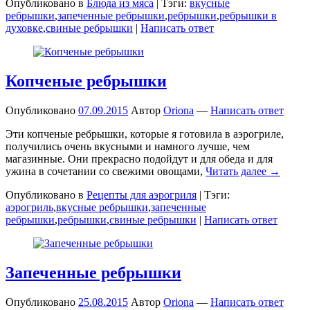
Опубликовано в
Блюда из мяса
|
Тэги:
вкусные
ребрышки
,
запеченные ребрышки
,
ребрышки
,
ребрышки в
духовке
,
свиные ребрышки
|
Написать ответ
Копченые ребрышки
Опубликовано
07.09.2015
Автор
Oriona
—
Написать ответ
Эти копченые ребрышки, которые я готовила в аэрогриле,
получились очень вкусными и намного лучше, чем
магазинные. Они прекрасно подойдут и для обеда и для
ужина в сочетании со свежими овощами,
Читать далее →
Опубликовано в
Рецепты для аэрогриля
|
Тэги:
аэрогриль
,
вкусные ребрышки
,
запеченные
ребрышки
,
ребрышки
,
свиные ребрышки
|
Написать ответ
Запеченные ребрышки
Опубликовано
25.08.2015
Автор
Oriona
—
Написать ответ