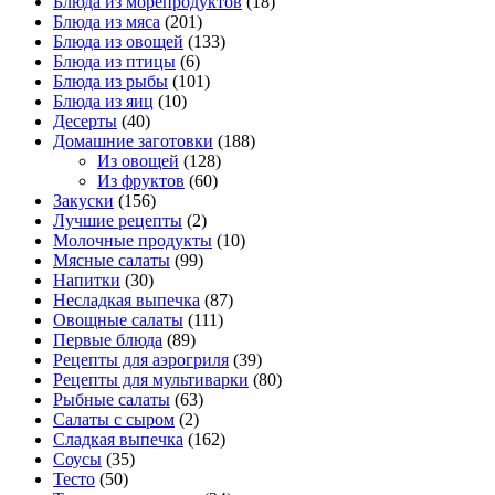
Блюда из морепродуктов
(18)
Блюда из мяса
(201)
Блюда из овощей
(133)
Блюда из птицы
(6)
Блюда из рыбы
(101)
Блюда из яиц
(10)
Десерты
(40)
Домашние заготовки
(188)
Из овощей
(128)
Из фруктов
(60)
Закуски
(156)
Лучшие рецепты
(2)
Молочные продукты
(10)
Мясные салаты
(99)
Напитки
(30)
Несладкая выпечка
(87)
Овощные салаты
(111)
Первые блюда
(89)
Рецепты для аэрогриля
(39)
Рецепты для мультиварки
(80)
Рыбные салаты
(63)
Салаты с сыром
(2)
Сладкая выпечка
(162)
Соусы
(35)
Тесто
(50)