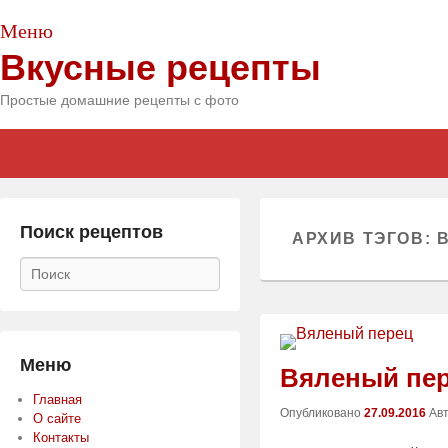
Меню
Вкусные рецепты
Простые домашние рецепты с фото
Главное
Skip
Skip
меню
to
to
primary
secondary
content
content
Поиск рецептов
АРХИВ ТЭГОВ:
Поиск
Меню
Вяленый пе
Главная
Опубликовано
27.09.2016
Ав
О сайте
Контакты