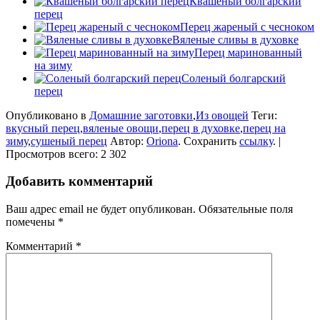
Квашеный болгарский
перец
Перец жареный с чесноком
Вяленые сливы в духовке
Перец маринованный
на зиму
Соленый болгарский
перец
Опубликовано в
Домашние заготовки
,
Из овощей
Теги:
вкусный перец
,
вяленые овощи
,
перец в духовке
,
перец на
зиму
,
сушеный перец
Автор:
Oriona
. Сохранить
ссылку
. |
Просмотров всего: 2 302
Добавить комментарий
Ваш адрес email не будет опубликован.
Обязательные поля
помечены
*
Комментарий
*