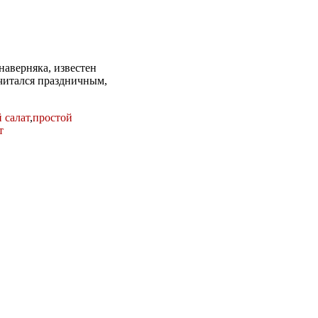
наверняка, известен
считался праздничным,
 салат
,
простой
т