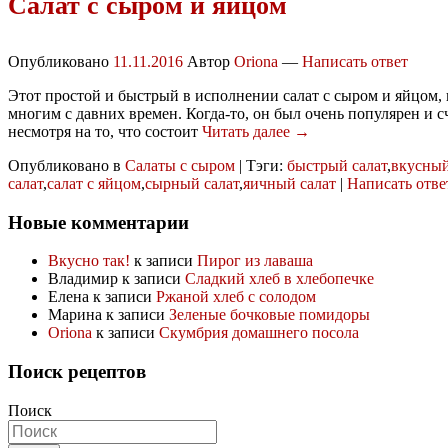
Салат с сыром и яйцом
Опубликовано
11.11.2016
Автор
Oriona
—
Написать ответ
Этот простой и быстрый в исполнении салат с сыром и яйцом, 
многим с давних времен. Когда-то, он был очень популярен и 
несмотря на то, что состоит
Читать далее →
Опубликовано в
Салаты с сыром
|
Тэги:
быстрый салат
,
вкусный
салат
,
салат с яйцом
,
сырный салат
,
яичный салат
|
Написать отве
Новые комментарии
Вкусно так!
к записи
Пирог из лаваша
Владимир
к записи
Сладкий хлеб в хлебопечке
Елена
к записи
Ржаной хлеб с солодом
Марина
к записи
Зеленые бочковые помидоры
Oriona
к записи
Скумбрия домашнего посола
Поиск рецептов
Поиск