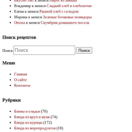
Вкусно так!
к записи
Пирог из лаваша
Владимир
к записи
Сладкий хлеб в хлебопечке
Елена
к записи
Ржаной хлеб с солодом
Марина
к записи
Зеленые бочковые помидоры
Oriona
к записи
Скумбрия домашнего посола
Поиск рецептов
Поиск
Меню
Главная
О сайте
Контакты
Рубрики
Блины и оладьи
(70)
Блюда из круп и муки
(74)
Блюда из курицы
(172)
Блюда из морепродуктов
(18)