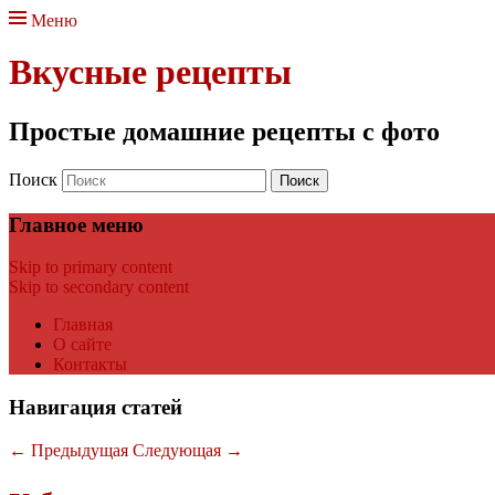
Меню
Вкусные рецепты
Простые домашние рецепты с фото
Поиск
Главное меню
Skip to primary content
Skip to secondary content
Главная
О сайте
Контакты
Навигация статей
←
Предыдущая
Следующая
→