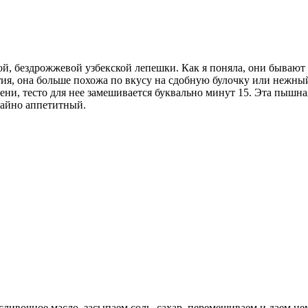
й, бездрожжевой узбекской лепешки. Как я поняла, они бывают а
тия, она больше похожа по вкусу на сдобную булочку или нежны
ени, тесто для нее замешивается буквально минут 15. Эта пышна
чайно аппетитный.
сливочное масло, засыпаем соль, сахар, перемешиваем и даем не