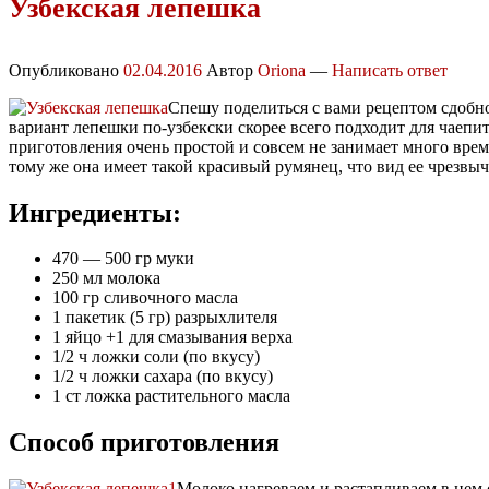
Узбекская лепешка
Опубликовано
02.04.2016
Автор
Oriona
—
Написать ответ
Спешу поделиться с вами рецептом сдобно
вариант лепешки по-узбекски скорее всего подходит для чаепи
приготовления очень простой и совсем не занимает много врем
тому же она имеет такой красивый румянец, что вид ее чрезвы
Ингредиенты:
470 — 500 гр муки
250 мл молока
100 гр сливочного масла
1 пакетик (5 гр) разрыхлителя
1 яйцо +1 для смазывания верха
1/2 ч ложки соли (по вкусу)
1/2 ч ложки сахара (по вкусу)
1 ст ложка растительного масла
Способ приготовления
Молоко нагреваем и растапливаем в нем 