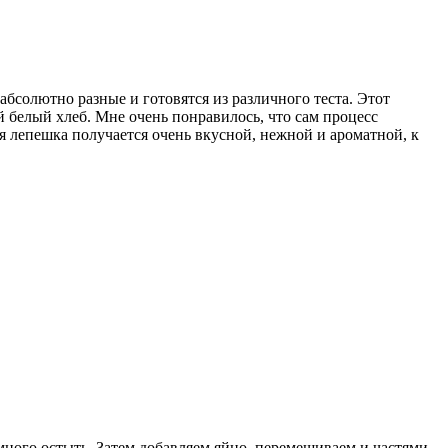
бсолютно разные и готовятся из различного теста. Этот
й белый хлеб. Мне очень понравилось, что сам процесс
я лепешка получается очень вкусной, нежной и ароматной, к
много остыть. Затем добавляем яйцо, перемешиваем и частями