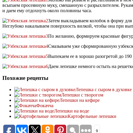
всыпаем просеянную муку, смешанную с разрыхлителем. Руками
и даем ему отдохнуть около половины часа.
Затем выкладываем колобок в форму для 
Неглубоко накалываем поверхность вилкой, чтобы она при вып
По желанию, формируем красивые фигурн
Смазываем уже сформированную узбекс
Выпекаем ее в хорошо разогретой до 190
Даем лепешке немного остыть на решетке 
Похожие рецепты
Лепешка с сыром в духовке
Лепешки с творогом
Лепешки на кефире
Фокачча
Лепешки на воде
Картофельные лепешки
9