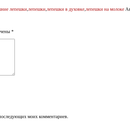
шние лепешки
,
лепешки
,
лепешки в духовке
,
лепешки на молоке
Ав
ечены
*
ля последующих моих комментариев.