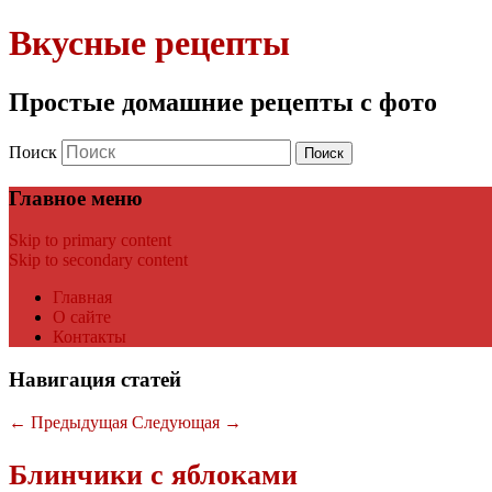
Вкусные рецепты
Простые домашние рецепты с фото
Поиск
Главное меню
Skip to primary content
Skip to secondary content
Главная
О сайте
Контакты
Навигация статей
←
Предыдущая
Следующая
→
Блинчики с яблоками