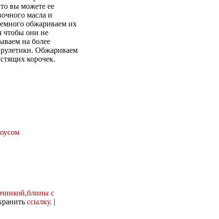
то вы можете ее
вочного масла и
немного обжариваем их
я чтобы они не
ываем на более
 рулетики. Обжариваем
устящих корочек.
соусом
ачинкой
,
блины с
охранить
ссылку
. |