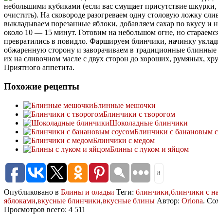
небольшими кубиками (если вас смущает присутствие шкурки, 
очистить). На сковороде разогреваем одну столовую ложку сли
выкладываем порезанные яблоки, добавляем сахар по вкусу и 
около 10 — 15 минут. Готовим на небольшом огне, но стараемс
превратились в повидло. Фаршируем блинчики, начинку уклад
обжаренную сторону и заворачиваем в традиционные блинные
их на сливочном масле с двух сторон до хороших, румяных, хр
Приятного аппетита.
Похожие рецепты
Блинные мешочки
Блинчики с творогом
Шоколадные блинчики
Блинчики с банановым 
Блинчики с медом
Блины с луком и яйцом
8
Опубликовано в
Блины и оладьи
Теги:
блинчики
,
блинчики с н
яблоками
,
вкусные блинчики
,
вкусные блины
Автор:
Oriona
. С
Просмотров всего: 4 511