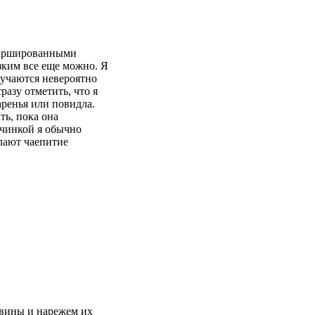
фаршированными
зким все еще можно. Я
лучаются невероятно
азу отметить, что я
аренья или повидла.
ть, пока она
ачинкой я обычно
елают чаепитие
евины и нарежем их