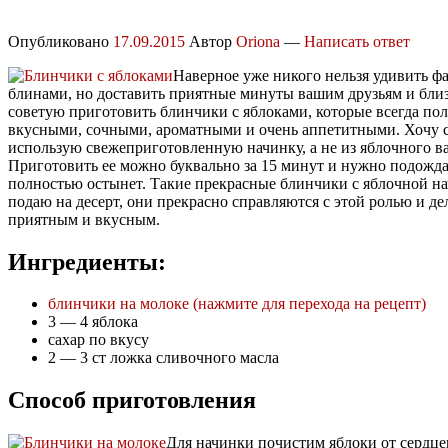
Опубликовано
17.09.2015
Автор
Oriona
—
Написать ответ
Наверное уже никого нельзя удивить 
блинами, но доставить приятные минуты вашим друзьям и бли
советую приготовить блинчики с яблоками, которые всегда по
вкусными, сочными, ароматными и очень аппетитными. Хочу ср
использую свежеприготовленную начинку, а не из яблочного в
Приготовить ее можно буквально за 15 минут и нужно подожда
полностью остынет. Такие прекрасные блинчики с яблочной н
подаю на десерт, они прекрасно справляются с этой ролью и д
приятным и вкусным.
Ингредиенты:
блинчики на молоке (нажмите для перехода на рецепт)
3 — 4 яблока
сахар по вкусу
2 — 3 ст ложка сливочного масла
Способ приготовления
Для начинки почистим яблоки от сердц