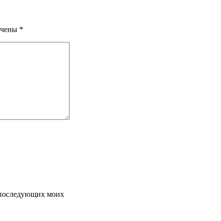
ечены
*
я последующих моих